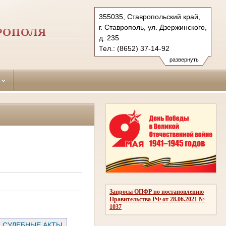
355035, Ставропольский край,
г. Ставрополь, ул. Дзержинского,
РОПОЛЯ
д. 235
Тел.: (8652) 37-14-92
promyshleny.stv@sudrf.ru
развернуть
Запросы ОПФР по постановлению
Правительства РФ от 28.06.2021 №
1037
СУДЕБНЫЕ АКТЫ