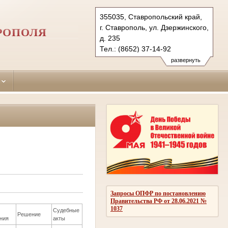
355035, Ставропольский край,
г. Ставрополь, ул. Дзержинского,
РОПОЛЯ
д. 235
Тел.: (8652) 37-14-92
promyshleny.stv@sudrf.ru
развернуть
Запросы ОПФР по постановлению
Правительства РФ от 28.06.2021 №
1037
Судебные
Решение
ния
акты