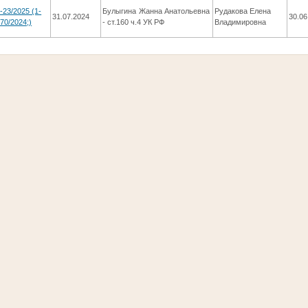
-23/2025 (1-
Булыгина Жанна Анатольевна
Рудакова Елена
31.07.2024
30.06
70/2024;)
- ст.160 ч.4 УК РФ
Владимировна