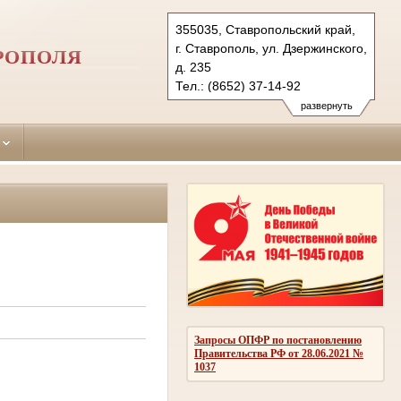
355035, Ставропольский край,
г. Ставрополь, ул. Дзержинского,
РОПОЛЯ
д. 235
Тел.: (8652) 37-14-92
promyshleny.stv@sudrf.ru
развернуть
Запросы ОПФР по постановлению
Правительства РФ от 28.06.2021 №
1037