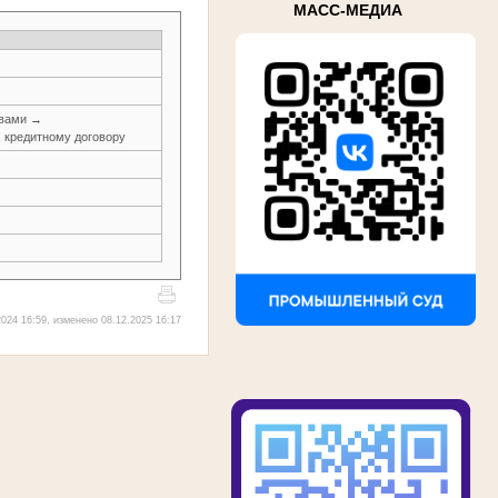
МАСС-МЕДИА
авами →
, кредитному договору
024 16:59, изменено 08.12.2025 16:17