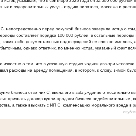
 истец указывает, что в сентябре 2025 года он за 350 000 рублей 
вных и оздоровительных услуг - студию пилатеса, массажа и растя
.
С. непосредственно перед покупкой бизнеса заверила истца о том,
периоды составляет порядка 100 000 рублей, в остальные периоды 
м, каких-либо документальных подтверждений ее слов не имелось, а
убыточным, однако ответчик, по мнению истца, указанный факт вся
о известно о том, что в указанную студию ходили два-три человека 
ывал расходы на аренду помещения, в котором, к слову, зимой был
окупке бизнеса ответчик С. ввела его в заблуждение относительно 
просит признать договор купли-продажи бизнеса недействительным,
дства, а также взыскать с ИП С. компенсацию морального вреда в р
опубли