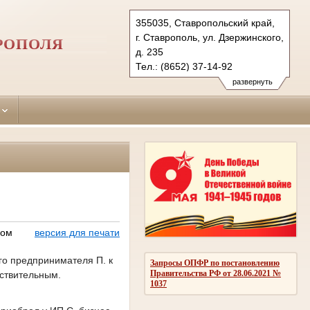
355035, Ставропольский край,
г. Ставрополь, ул. Дзержинского,
РОПОЛЯ
д. 235
Тел.: (8652) 37-14-92
promyshleny.stv@sudrf.ru
развернуть
сом
версия для печати
го предпринимателя П. к
Запросы ОПФР по постановлению
Правительства РФ от 28.06.2021 №
ствительным.
1037