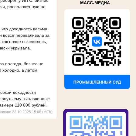
приобрел у ИП С. бизнес
МАСС-МЕДИА
жки, расположенную по
 что доходность весьма
и вовсе переваливала за
 как позже выяснилось,
чески укрывала.
за полгода, бизнес не
о холодно, а летом
высокой доходности
 вернуть ему выплаченные
азмере 110 000 рублей.
ковано 23.10.2025 15:08 (МСК)